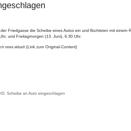
ngeschlagen
 der Friedgasse die Scheibe eines Autos ein und flüchteten mit einem
Uhr, und Freitagmorgen (13. Juni), 6.30 Uhr.
(Link zum Original-Content)
rch news aktuel
l
and und flüchtet von der Unfallstelle
S: Scheibe an Auto eingeschlagen