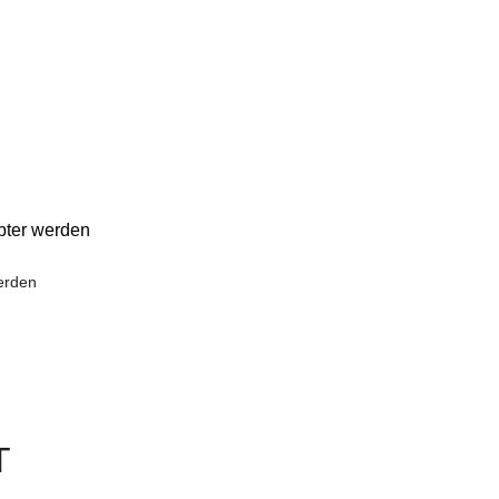
bter werden
erden
T