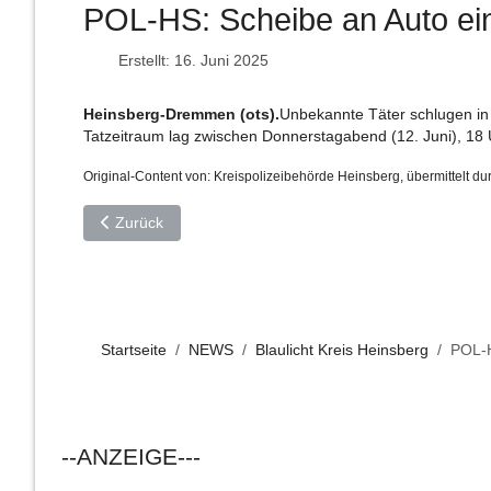
POL-HS: Scheibe an Auto ei
Erstellt: 16. Juni 2025
Heinsberg-Dremmen (ots).
Unbekannte Täter schlugen in
Tatzeitraum lag zwischen Donnerstagabend (12. Juni), 18 
Original-Content von: Kreispolizeibehörde Heinsberg, übermittelt du
Vorheriger Beitrag: POL-HS: Pkw-Fahrerin fährt in Hausw
Zurück
Startseite
NEWS
Blaulicht Kreis Heinsberg
POL-H
--ANZEIGE---