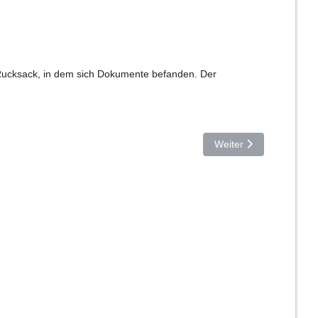
 Rucksack, in dem sich Dokumente befanden. Der
Nächster Beitrag: POL-
Weiter