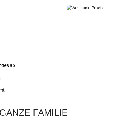
indes ab
b
cht
GANZE FAMILIE