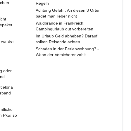
schen
Regeln
Achtung Gefahr: An diesen 3 Orten
badet man lieber nicht
icht
Waldbrände in Frankreich:
sepaket
Campingurlaub gut vorbereiten
Im Urlaub Geld abheben? Darauf
 vor der
sollten Reisende achten
Schaden in der Ferienwohnung? -
Wann der Versicherer zahlt
ug oder
and.
rcelona
erband
mtliche
m Pkw, so