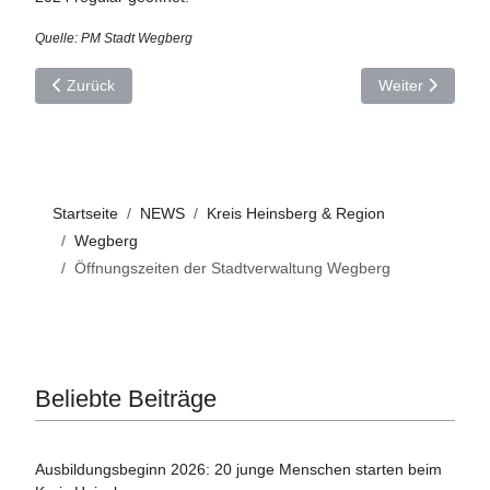
Quelle: PM Stadt Wegberg
Vorheriger Beitrag: Wegberg: Sternsinger überbrachten egen
Nächster Beitrag
Zurück
Weiter
Startseite
NEWS
Kreis Heinsberg & Region
Wegberg
Öffnungszeiten der Stadtverwaltung Wegberg
Beliebte Beiträge
Ausbildungsbeginn 2026: 20 junge Menschen starten beim