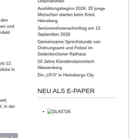
Unternehmen
Ausbildungsbeginn 2026: 20 junge
Menschen starten beim Kreis
 den
Heinsberg
nen und
Seniorenshownachmittag am 12.
mfeld
September 2026
Gemeinsame Sprechstunde von
Ordnungsamt und Polizei im
Geilenkirchener Rathaus
20 Jahre Künstlerstammtisch
is 12.
Wassenberg
licke in
Ein „UFO“ in Heinsbergs City
NEU ALS E-PAPER
elt,
, in der
ächster Beitrag: Eröffnung: Pumptrack am ehemaligen Skatepark