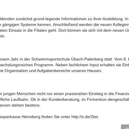
ildenden zunächst grund-legende Informationen zu ihrer Ausbildung. In
die gängigen Systeme kennen. Anschließend werden die neuen Kollegin
ten Einsatz in die Filialen geht. Dort können sie sich mit dem neuen U
ln.
diesem Jahr in der Schwimmsportschule Übach-Palenberg statt. Vom 8. b
echslungsreiches Programm. Neben fachlichem Input erhalten sie Einb
die Organisation und Aufgabenbereiche unseres Hauses.
n jungen Menschen nicht nur einen praxisnahen Einstieg in die Finanzw
erufliche Laufbahn. Ob in der Kundenberatung, im Firmenkun-dengeschäft
hancen stehen bestens.
issparkasse Heinsberg finden Sie unter
http://s.de/2twi
.
n Erkelenz
N