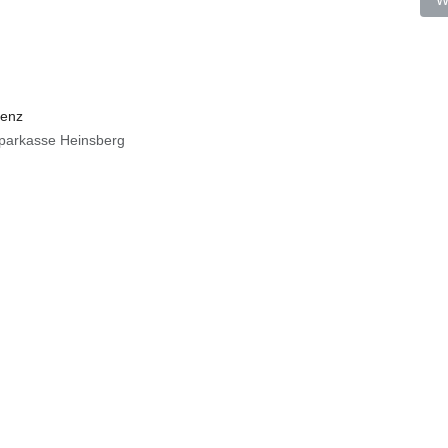
W
lenz
ssparkasse Heinsberg