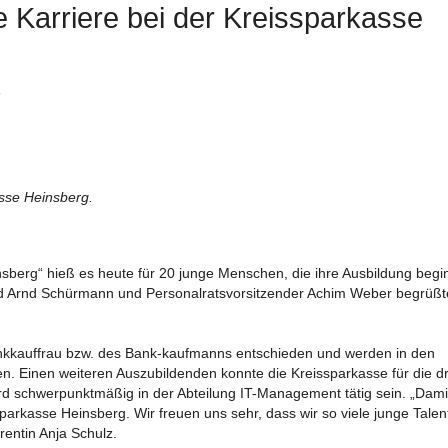
e Karriere bei der Kreissparkasse
5
asse Heinsberg.
sberg“ hieß es heute für 20 junge Menschen, die ihre Ausbildung begi
ed Arnd Schürmann und Personalratsvorsitzender Achim Weber begrüßt
nkkauffrau bzw. des Bank-kaufmanns entschieden und werden in den
. Einen weiteren Auszubildenden konnte die Kreissparkasse für die dr
rd schwerpunktmäßig in der Abteilung IT-Management tätig sein. „Dami
arkasse Heinsberg. Wir freuen uns sehr, dass wir so viele junge Talent
rentin Anja Schulz.