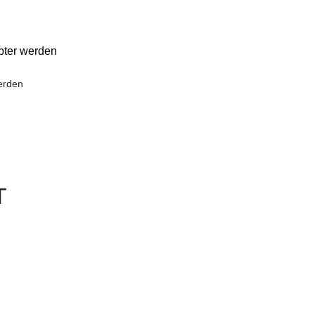
bter werden
erden
T