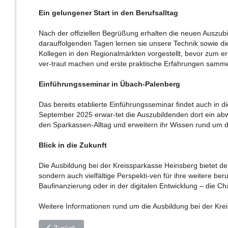
Ein gelungener Start in den Berufsalltag
Nach der offiziellen Begrüßung erhalten die neuen Auszub
darauffolgenden Tagen lernen sie unsere Technik sowie 
Kollegen in den Regionalmärkten vorgestellt, bevor zum ers
ver-traut machen und erste praktische Erfahrungen samme
Einführungsseminar in Übach-Palenberg
Das bereits etablierte Einführungsseminar findet auch in 
September 2025 erwar-tet die Auszubildenden dort ein abw
den Sparkassen-Alltag und erweitern ihr Wissen rund um 
Blick in die Zukunft
Die Ausbildung bei der Kreissparkasse Heinsberg bietet de
sondern auch vielfältige Perspekti-ven für ihre weitere b
Baufinanzierung oder in der digitalen Entwicklung – die C
Weitere Informationen rund um die Ausbildung bei der Kre
Vorheriger Beitrag: Ehrenamtsfest für junge Menschen i