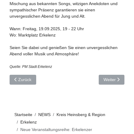
Mischung aus bekannten Songs, witzigen Anekdoten und
sympathischer Präsenz garantieren sie einen
unvergesslichen Abend für Jung und Alt.
Wann: Freitag, 19.09.2025, 19 - 22 Uhr
Wo: Marktplatz Erkelenz
Seien Sie dabei und genießen Sie einen unvergesslichen
Abend voller Musik und Atmosphäre!
Quelle: PM Stadt Erkelenz
Vorheriger Beitrag: Wegekreuz in Oestrich wieder aufgestellt
Nächster Beitra
Zurück
Weiter
Startseite
NEWS
Kreis Heinsberg & Region
Erkelenz
Neue Veranstaltungsreihe: Erkelenzer