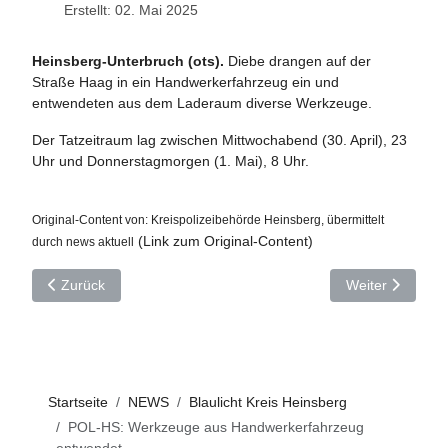
Erstellt: 02. Mai 2025
Heinsberg-Unterbruch (ots).
Diebe drangen auf der
Straße Haag in ein Handwerkerfahrzeug ein und
entwendeten aus dem Laderaum diverse Werkzeuge.
Der Tatzeitraum lag zwischen Mittwochabend (30. April), 23
Uhr und Donnerstagmorgen (1. Mai), 8 Uhr.
Original-Content von: Kreispolizeibehörde Heinsberg, übermittelt
(Link zum Original-Content)
durch news aktuel
l
Vorheriger Beitrag: POL-HS: In Pkw eingebrochen
Nächster Beitra
Zurück
Weiter
Startseite
NEWS
Blaulicht Kreis Heinsberg
POL-HS: Werkzeuge aus Handwerkerfahrzeug
entwendet