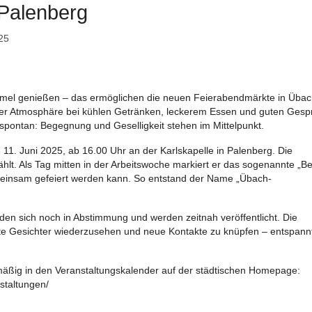
Palenberg
025
mel genießen – das ermöglichen die neuen Feierabendmärkte in Übac
er Atmosphäre bei kühlen Getränken, leckerem Essen und guten Ges
spontan: Begegnung und Geselligkeit stehen im Mittelpunkt.
 11. Juni 2025, ab 16.00 Uhr an der Karlskapelle in Palenberg. Die
lt. Als Tag mitten in der Arbeitswoche markiert er das sogenannte „Be
emeinsam gefeiert werden kann. So entstand der Name „Übach-
nden sich noch in Abstimmung und werden zeitnah veröffentlicht. Die
te Gesichter wiederzusehen und neue Kontakte zu knüpfen – entspannt,
mäßig in den Veranstaltungskalender auf der städtischen Homepage:
staltungen/