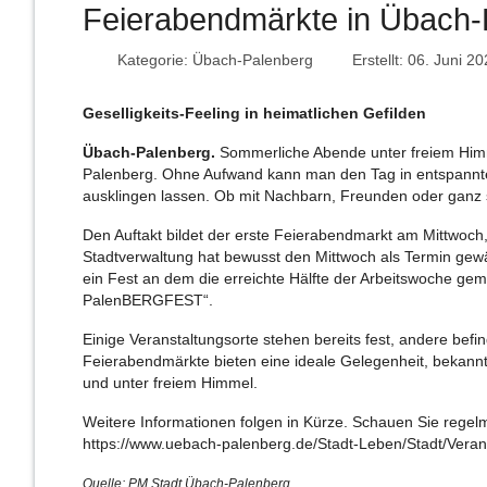
Feierabendmärkte in Übach-
Kategorie:
Übach-Palenberg
Erstellt: 06. Juni 2
Geselligkeits-Feeling in heimatlichen Gefilden
Übach-Palenberg.
Sommerliche Abende unter freiem Him
Palenberg. Ohne Aufwand kann man den Tag in entspannt
ausklingen lassen. Ob mit Nachbarn, Freunden oder ganz 
Den Auftakt bildet der erste Feierabendmarkt am Mittwoch,
Stadtverwaltung hat bewusst den Mittwoch als Termin gewäh
ein Fest an dem die erreichte Hälfte der Arbeitswoche g
PalenBERGFEST“.
Einige Veranstaltungsorte stehen bereits fest, andere befi
Feierabendmärkte bieten eine ideale Gelegenheit, bekann
und unter freiem Himmel.
Weitere Informationen folgen in Kürze. Schauen Sie regel
https://www.uebach-palenberg.de/Stadt-Leben/Stadt/Veran
Quelle: PM Stadt Übach-Palenberg