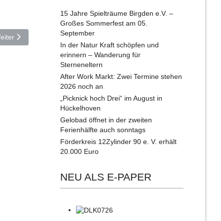
15 Jahre Spielträume Birgden e.V. –
Großes Sommerfest am 05.
September
ächster Beitrag: Freibaderöffnung im Ü-Bad - Programm, gute Laune u
eiter
In der Natur Kraft schöpfen und
erinnern – Wanderung für
Sterneneltern
After Work Markt: Zwei Termine stehen
2026 noch an
„Picknick hoch Drei“ im August in
Hückelhoven
Gelobad öffnet in der zweiten
Ferienhälfte auch sonntags
Förderkreis 12Zylinder 90 e. V. erhält
20.000 Euro
NEU ALS E-PAPER