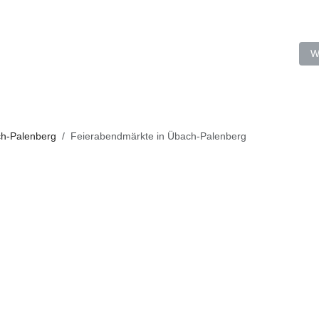
bach-Palenberg erstrahlt in neuem Glanz
N
W
h-Palenberg
Feierabendmärkte in Übach-Palenberg