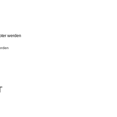
bter werden
erden
T