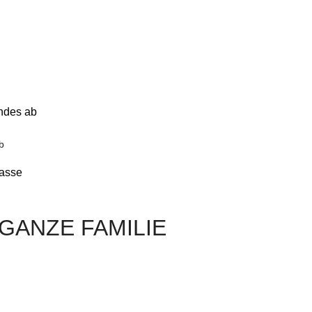
indes ab
b
lasse
GANZE FAMILIE