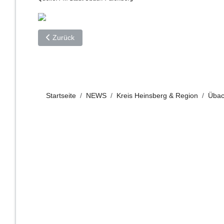
Vorheriger Beitrag: Spielplatz im Naherholungsgebiet Ü
Zurück
Startseite
NEWS
Kreis Heinsberg & Region
Übac