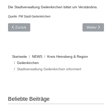
Die Stadtverwaltung Geilenkirchen bittet um Verständnis.
Quelle: PM Stadt Geilenkirchen
Vorheriger Beitrag: Feuerwehrehrung 2025 in Geilenkirchen
Nächster Beitra
Zurück
Weiter
Startseite
NEWS
Kreis Heinsberg & Region
Geilenkirchen
Stadtverwaltung Geilenkirchen informiert
Beliebte Beiträge