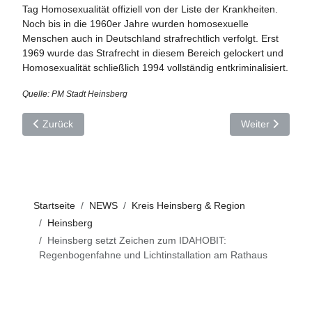
Tag Homosexualität offiziell von der Liste der Krankheiten.
Noch bis in die 1960er Jahre wurden homosexuelle
Menschen auch in Deutschland strafrechtlich verfolgt. Erst
1969 wurde das Strafrecht in diesem Bereich gelockert und
Homosexualität schließlich 1994 vollständig entkriminalisiert.
Quelle: PM Stadt Heinsberg
Vorheriger Beitrag: Fachtag „Kindergesundheit“
Nächster Beitra
Zurück
Weiter
Startseite
NEWS
Kreis Heinsberg & Region
Heinsberg
Heinsberg setzt Zeichen zum IDAHOBIT:
Regenbogenfahne und Lichtinstallation am Rathaus