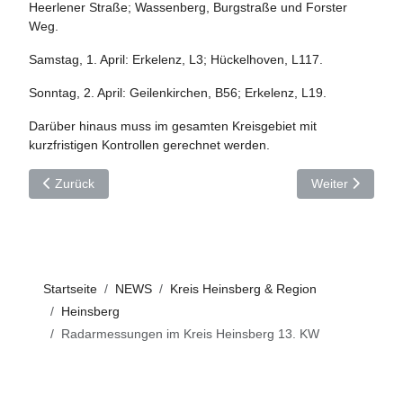
Heerlener Straße; Wassenberg, Burgstraße und Forster
Weg.
Samstag, 1. April: Erkelenz, L3; Hückelhoven, L117.
Sonntag, 2. April: Geilenkirchen, B56; Erkelenz, L19.
Darüber hinaus muss im gesamten Kreisgebiet mit
kurzfristigen Kontrollen gerechnet werden.
Vorheriger Beitrag: Warnstreik im Busverkehr am 27.03.2023
Nächster Beitra
Zurück
Weiter
Startseite
NEWS
Kreis Heinsberg & Region
Heinsberg
Radarmessungen im Kreis Heinsberg 13. KW