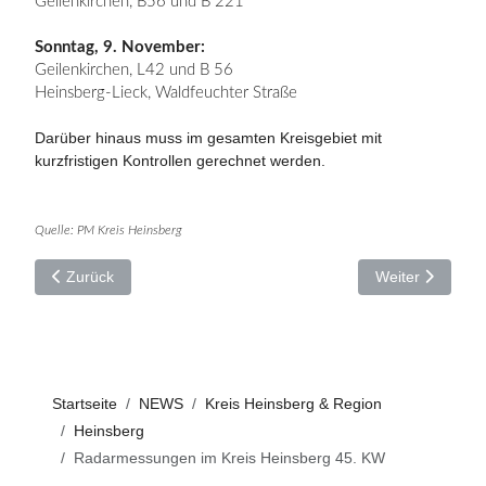
Geilenkirchen, B56 und B 221
Sonntag, 9. November:
Geilenkirchen, L42 und B 56
Heinsberg-Lieck, Waldfeuchter Straße
Darüber hinaus muss im gesamten Kreisgebiet mit
kurzfristigen Kontrollen gerechnet werden.
Quelle: PM Kreis Heinsberg
Vorheriger Beitrag: Neues OP-System für Hüftgelenkersatz im
Nächster Beitrag
Zurück
Weiter
Startseite
NEWS
Kreis Heinsberg & Region
Heinsberg
Radarmessungen im Kreis Heinsberg 45. KW