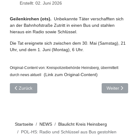
Erstellt: 02. Juni 2026
Geilenkirchen (
ots).
Unbekannte Täter verschafften sich
an der Bahnhofstraße Zutritt in einen Bus und stahlen
hieraus ein Radio sowie Schlüssel.
Die Tat ereignete sich zwischen dem 30. Mai (Samstag), 21
Uhr, und dem 1. Juni (Montag), 6 Uhr.
O
riginal-Content von: Kreispolizeibehörde Heinsberg, übermittelt
(Link zum Original-Content)
durch news aktuel
l
Vorheriger Beitrag: POL-HS: Brennende Heuballen zur Nachtze
Nächster Beitra
Zurück
Weiter
Startseite
NEWS
Blaulicht Kreis Heinsberg
POL-HS: Radio und Schlüssel aus Bus gestohlen